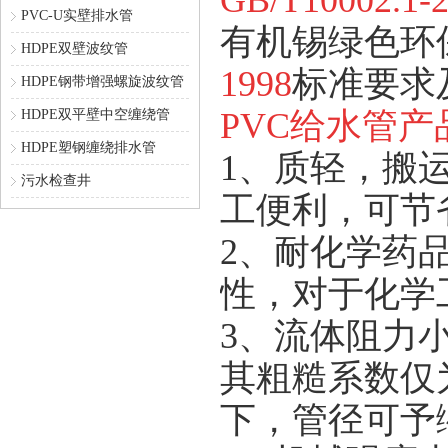
GB/T10002.1-
PVC-U实壁排水管
有机锡绿色环
HDPE双壁波纹管
1998
标准要求
HDPE钢带增强螺旋波纹管
PVC给水管产
HDPE双平壁中空缠绕管
HDPE塑钢缠绕排水管
1、质轻，搬
污水检查井
工便利，可节
2、耐化学药
性，对于化学
3、流体阻力
其粗糙系数仅
下，管径可予