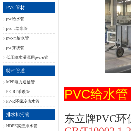
PVC管材
pvc给水管
pvc-u给水管
pvc-m给水管
pvc穿线管
低压输水灌溉用pvc-u管
特种管道
MPP电力通信管
PVC给水
PE-RT采暖管
PP-R环保冷热水管
排水排污管
东立牌
PVC
环
HDPE实壁排水管