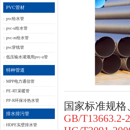
PVC管材
pvc给水管
pvc-u给水管
pvc-m给水管
pvc穿线管
低压输水灌溉用pvc-u管
特种管道
MPP电力通信管
PE-RT采暖管
PP-R环保冷热水管
国家标准规格
排水排污管
GB/T13663.2-
HDPE实壁排水管