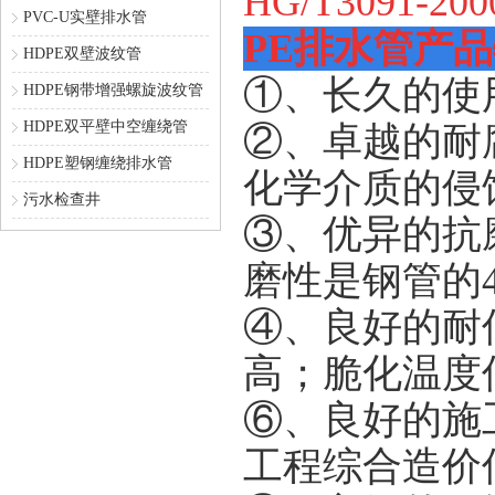
HG/T3091-200
PVC-U实壁排水管
PE排水管产
HDPE双壁波纹管
①、长久的使
HDPE钢带增强螺旋波纹管
HDPE双平壁中空缠绕管
②、卓越的耐
HDPE塑钢缠绕排水管
化学介质的侵
污水检查井
③、优异的抗
磨性是钢管的
④、良好的耐
高；脆化温度
⑥、良好的施
工程综合造价